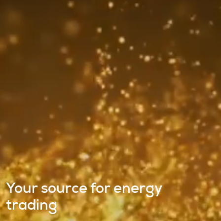
Your source
for energy
trading